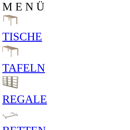
M E N Ü
TISCHE
TAFELN
REGALE