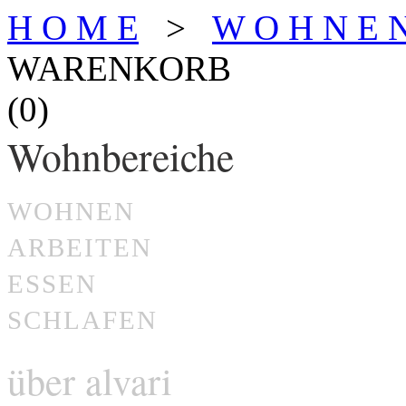
H O M E
>
W O H N E 
WARENKORB
(0)
Wohnbereiche
WOHNEN
ARBEITEN
ESSEN
SCHLAFEN
über alvari