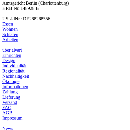
Amtsgericht Berlin (Charlottenburg)
HRB-Nr. 148928 B
USt-IdNr.: DE288268556
Essen
Wohnen
Schlafen
Arbeiten
über alvari
Einrichten
Design
Individualität
Regionalität
Nachhaltigkeit
Ökologie
Informationen
Zahlung
Lieferung
Versand
FAQ
AGB
Impressum
News