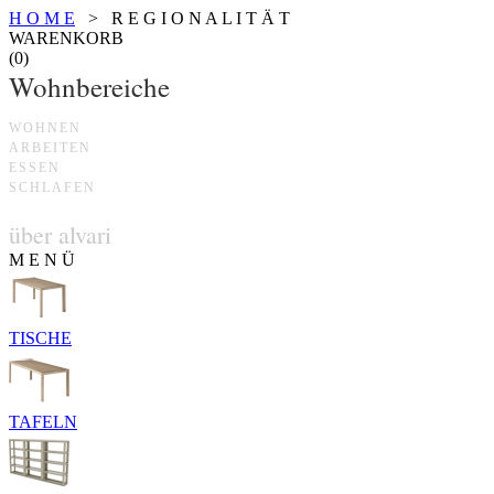
H O M E
> R E G I O N A L I T Ä T
WARENKORB
(0)
Wohnbereiche
WOHNEN
ARBEITEN
ESSEN
SCHLAFEN
über alvari
M E N Ü
TISCHE
TAFELN