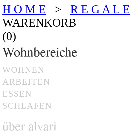
H O M E
>
R E G A L E
WARENKORB
(0)
Wohnbereiche
WOHNEN
ARBEITEN
ESSEN
SCHLAFEN
über alvari