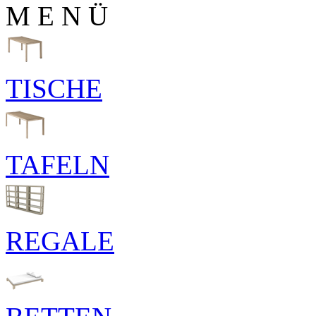
M E N Ü
TISCHE
TAFELN
REGALE